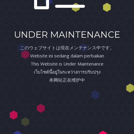
UNDER MAINTENANCE
このウェブサイトは現在メンテナンス中です。
Website ini sedang dalam perbaikan
This Website is Under Maintenance
เว็บไซต์นี้อยู่ในระหว่างการปรับปรุง
本网站正在维护中