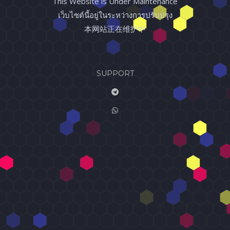
This Website is Under Maintenance
เว็บไซต์นี้อยู่ในระหว่างการปรับปรุง
本网站正在维护中
SUPPORT