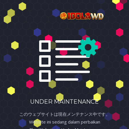
UNDER MAINTENANCE
このウェブサイトは現在メンテナンス中です。
Website ini sedang dalam perbaikan